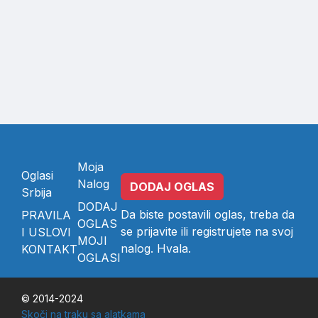
Moja
Oglasi
Nalog
DODAJ OGLAS
Srbija
DODAJ
Da biste postavili oglas, treba da
PRAVILA
OGLAS
se
prijavite
ili
registrujete
na svoj
I USLOVI
MOJI
nalog. Hvala.
KONTAKT
OGLASI
© 2014-2024
Skoči na traku sa alatkama