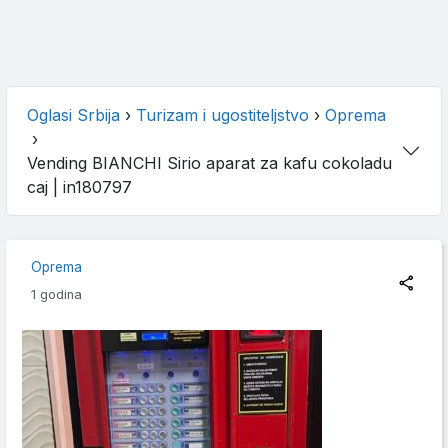
Oglasi Srbija
›
Turizam i ugostiteljstvo
›
Oprema
›
Vending BIANCHI Sirio aparat za kafu cokoladu
caj
| in180797
Oprema
1 godina