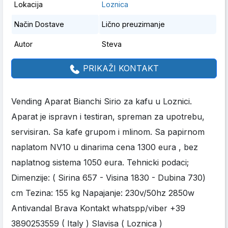
Lokacija
Loznica
Način Dostave
Lično preuzimanje
Autor
Steva
PRIKAŽI KONTAKT
Vending Aparat Bianchi Sirio za kafu u Loznici.
Aparat je ispravn i testiran, spreman za upotrebu,
servisiran. Sa kafe grupom i mlinom. Sa papirnom
naplatom NV10 u dinarima cena 1300 eura , bez
naplatnog sistema 1050 eura. Tehnicki podaci;
Dimenzije: ( Sirina 657 - Visina 1830 - Dubina 730)
cm Tezina: 155 kg Napajanje: 230v/50hz 2850w
Antivandal Brava Kontakt whatspp/viber +39
3890253559 ( Italy ) Slavisa ( Loznica )