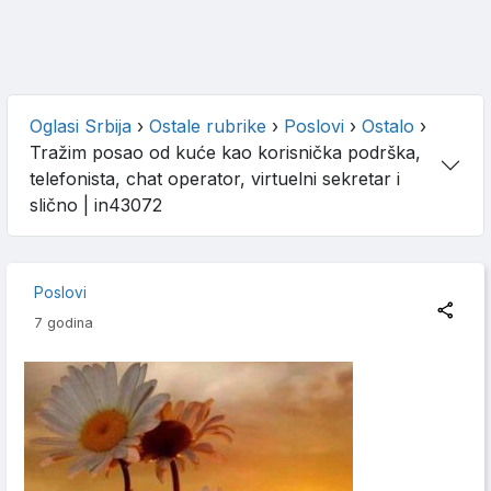
Oglasi Srbija
›
Ostale rubrike
›
Poslovi
›
Ostalo
›
Tražim posao od kuće kao korisnička podrška,
telefonista, chat operator, virtuelni sekretar i
slično
| in43072
Poslovi
7 godina