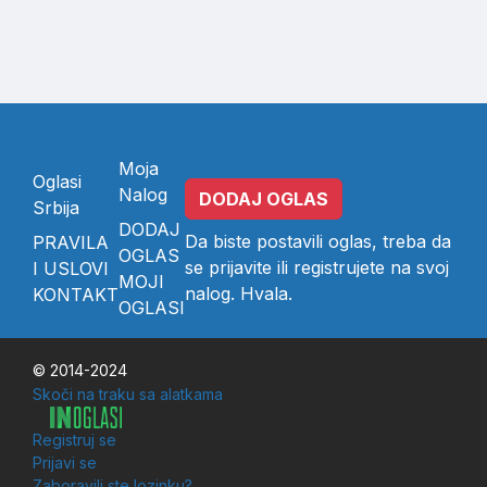
Moja
Oglasi
Nalog
DODAJ OGLAS
Srbija
DODAJ
Da biste postavili oglas, treba da
PRAVILA
OGLAS
se
prijavite
ili
registrujete
na svoj
I USLOVI
MOJI
nalog. Hvala.
KONTAKT
OGLASI
© 2014-2024
Skoči na traku sa alatkama
Registruj se
Prijavi se
Zaboravili ste lozinku?